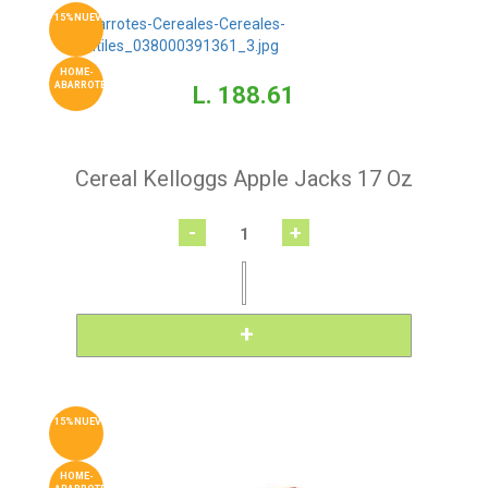
15%NUEVO
HOME-
ABARROTES
L. 188.61
Cereal Kelloggs Apple Jacks 17 Oz
-
+
15%NUEVO
HOME-