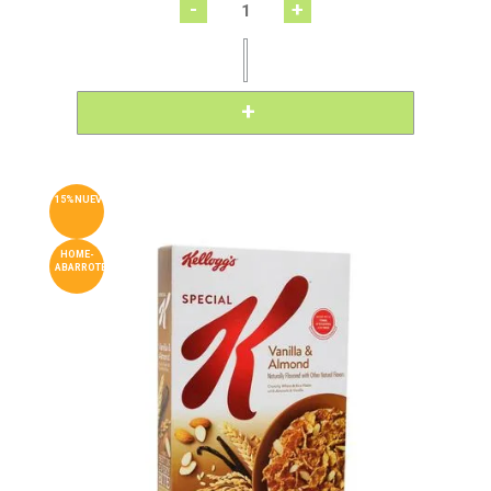
-
+
15%NUEVO
HOME-
ABARROTES