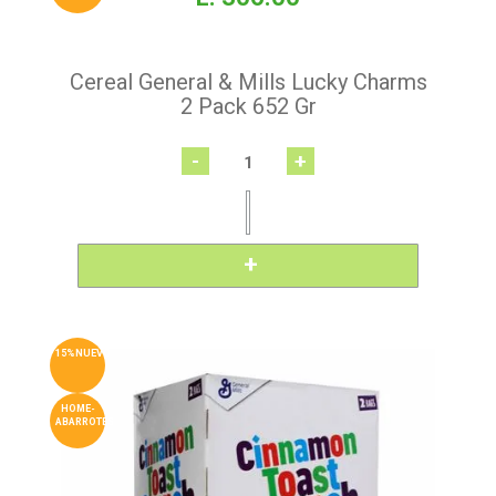
Cereal General & Mills Lucky Charms
2 Pack 652 Gr
-
+
15%NUEVO
HOME-
ABARROTES