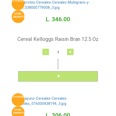
15%NUEVO
HOME-
ABARROTES
L. 346.00
Cereal Kelloggs Raisin Bran 12.5 Oz
-
+
15%NUEVO
HOME-
ABARROTES
L. 306.00