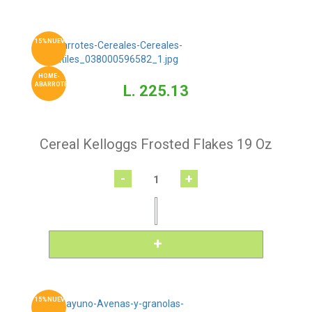
15%NUEVO
HOME-
ABARROTES
L. 225.13
Cereal Kelloggs Frosted Flakes 19 Oz
-
+
15%NUEVO