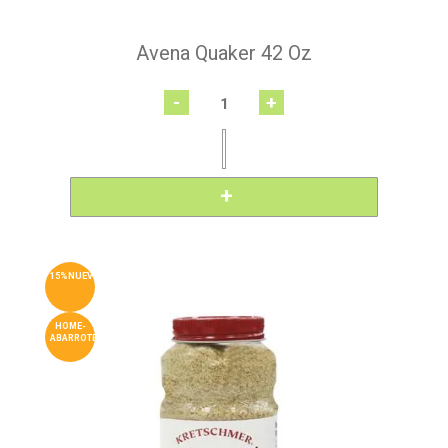
Avena Quaker 42 Oz
-
+
15%NUEVO
HOME-
ABARROTES