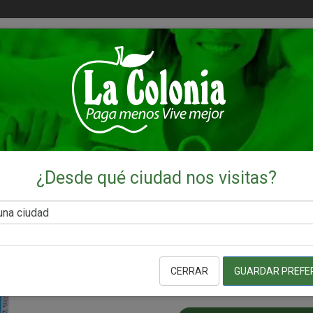
Ingresa
mi cuen
Enviar a
Sin ciudad
DEL HOGAR
Desinfectante Premie
¿Desde qué ciudad nos visitas?
SKU:
840986093722
L. 54.94
Caracteristicas:
CERRAR
GUARDAR PREFE
-
+
Cantidad: