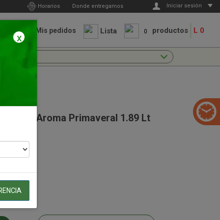
Iniciar sesión
Horarios
Donde entregamos
r a
productos
L 0
Lista
Mis pedidos
0
ta
x
r Value Aroma Primaveral 1.89 Lt
RENCIA